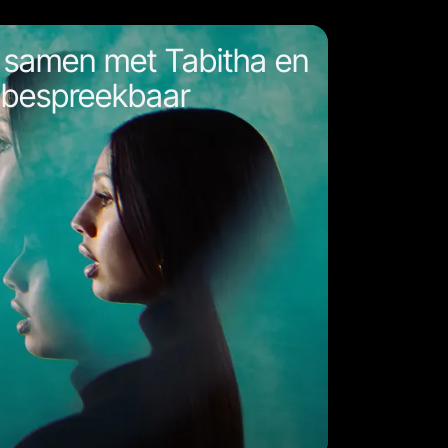
 samen met Tabitha en
 bespreekbaar