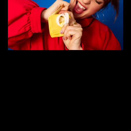
Roorda werkt samen met
Tabula Rasa
. Je vindt ons op Gillis van
Ledenberchstraat 108 in Amsterdam.