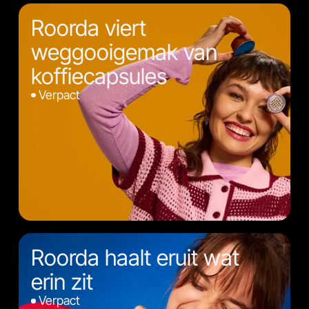
Roorda viert
weggooigemak van
koffiecapsules
Verpact
Roorda haalt eruit wat
erin zit
Verpact