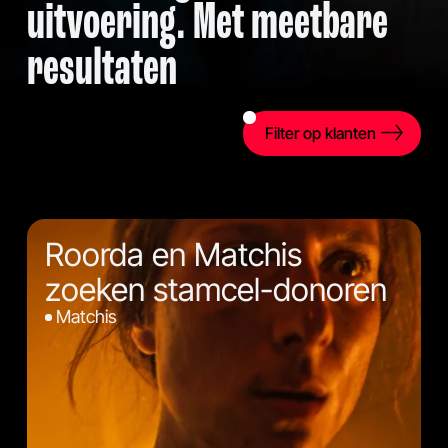
uitvoering. Met meetbare
resultaten
Filter op klanten
Roorda en Matchis
zoeken stamcel-donoren
Matchis