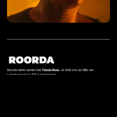
Roorda werkt samen met
Tabula Rasa
. Je vindt ons op Gillis van
Ledenberchstraat 108 in Amsterdam.
Zoeken
Contact
Bel met Hans Bauman op 020-664 88 11, of mail hans.bauman@roorda.nl