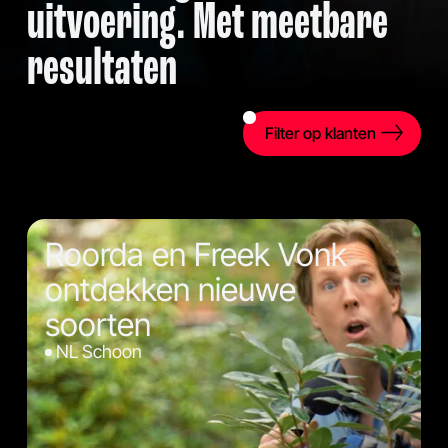
uitvoering. Met meetbare
resultaten
Filter op klanten
Roorda en Freek Vonk
ontdekken nieuwe
soorten
NL Schoon