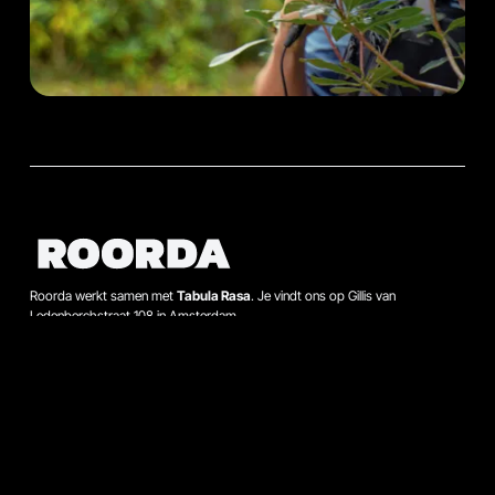
Roorda werkt samen met
Tabula Rasa
. Je vindt ons op Gillis van
Ledenberchstraat 108 in Amsterdam.
Zoeken
Contact
Bel met Hans Bauman op 020-664 88 11, of mail hans.bauman@roorda.nl