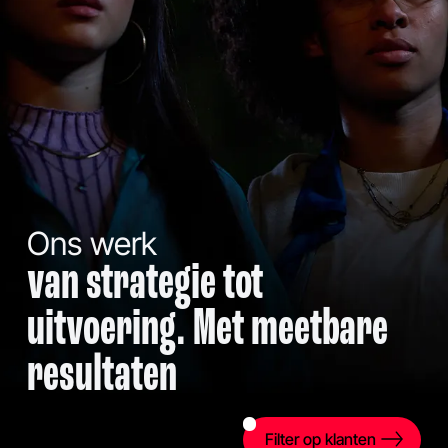
Ons werk
van strategie tot
uitvoering. Met meetbare
resultaten
Filter op klanten