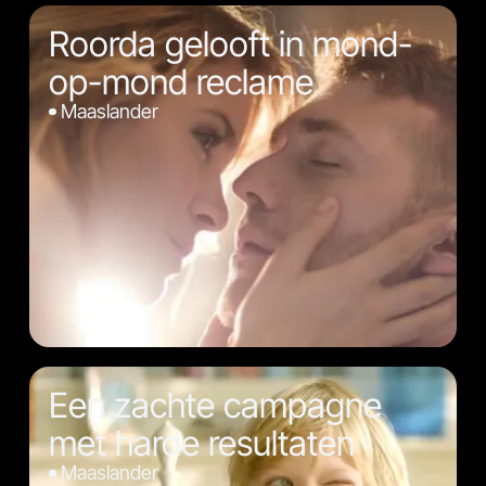
Roorda gelooft in mond-
op-mond reclame
Maaslander
Een zachte campagne
met harde resultaten
Maaslander