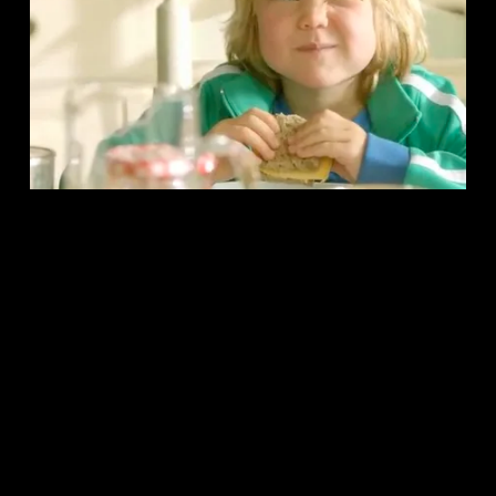
Roorda werkt samen met
Tabula Rasa
. Je vindt ons op Gillis van
Ledenberchstraat 108 in Amsterdam.