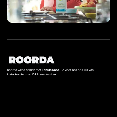
Roorda werkt samen met
Tabula Rasa
. Je vindt ons op Gillis van
Ledenberchstraat 108 in Amsterdam.
Zoeken
Contact
Bel met Hans Bauman op 020-664 88 11, of mail hans.bauman@roorda.nl