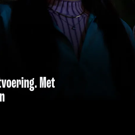
itvoering. Met
en