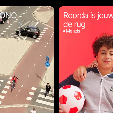
 MONO
Roorda is jou
de rug
Menzis