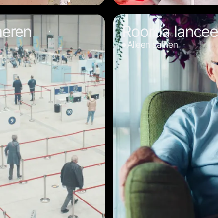
neren
Roorda lance
Alleen samen