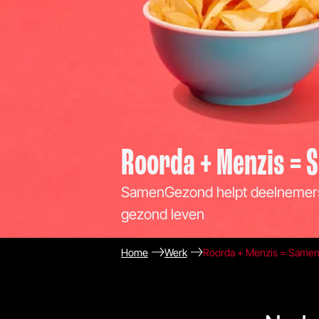
Roorda + Menzis =
SamenGezond helpt deelnemers
gezond leven
Home
Werk
Roorda + Menzis = Same