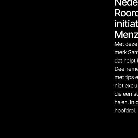
Nede
Roord
initi
Menzi
Met deze
merk Sam
dat helpt
Deelnemer
met tips 
niet excl
die een s
halen. In
hoofdrol.