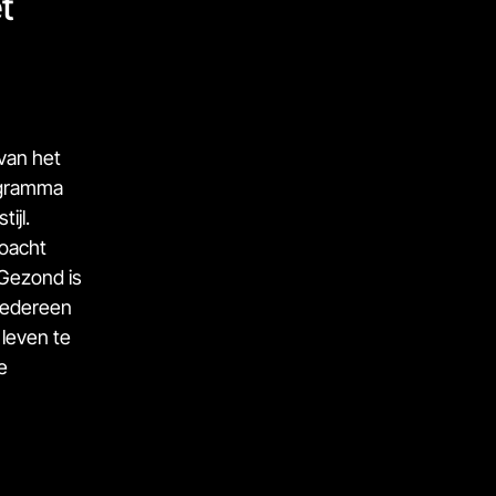
t
van het
ogramma
ijl.
coacht
Gezond is
 iedereen
 leven te
e