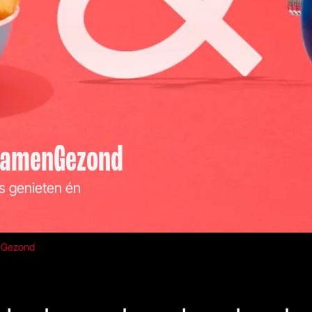
 SamenGezond
 genieten én
nGezond