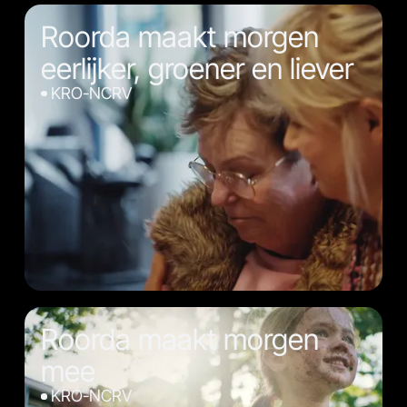
Roorda maakt morgen
eerlijker, groener en liever
KRO-NCRV
Roorda maakt morgen
mee
KRO-NCRV