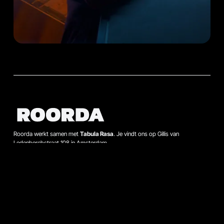
Roorda werkt samen met
Tabula Rasa
. Je vindt ons op Gillis van
Ledenberchstraat 108 in Amsterdam.
Zoeken
Contact
Bel met Hans Bauman op 020-664 88 11, of mail hans.bauman@roorda.nl