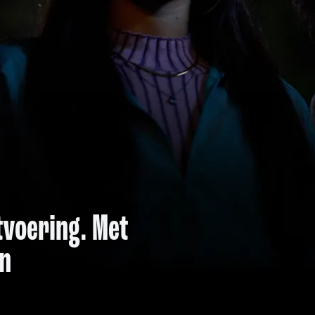
itvoering. Met
en