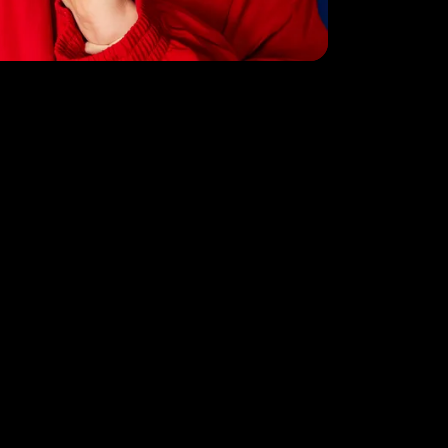
Informatie
Cases
Werk
Over ons
Pers
Contact
Vacatures