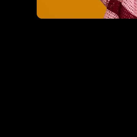
Co
Bel me
Roorda werkt samen met
Tabula Rasa
. Je
mail 
vindt ons op Gillis van Ledenberchstraat 108 in
Amsterdam.
Zoeken