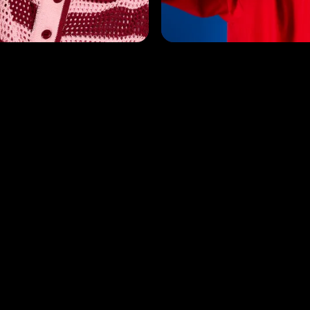
ntact
Of vind ons op
t Hans Bauman op 020-664 88 11, of
hans.bauman@roorda.nl