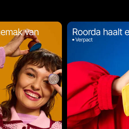
gemak van
Roorda haalt er
Verpact