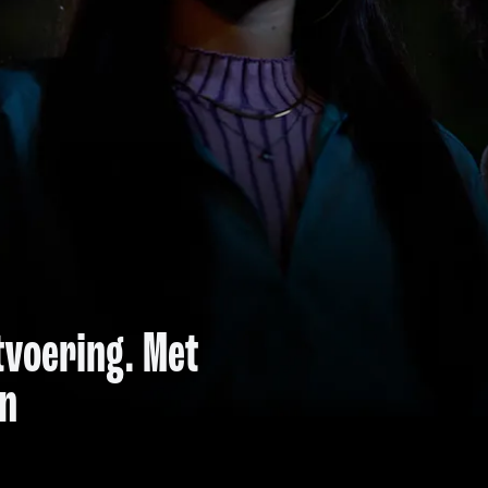
itvoering. Met
en