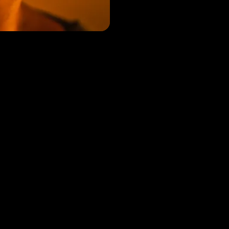
ntact
Of vind ons op
t Hans Bauman op 020-664 88 11, of
hans.bauman@roorda.nl