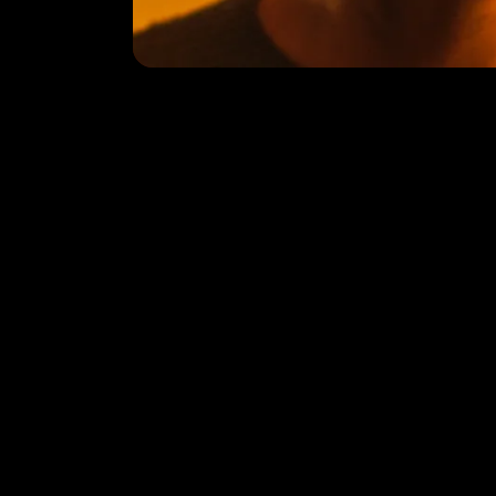
Co
Bel me
Roorda werkt samen met
Tabula Rasa
. Je
mail 
vindt ons op Gillis van Ledenberchstraat 108 in
Amsterdam.
Zoeken