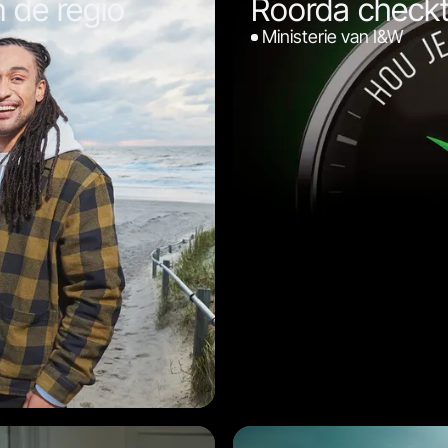
 de regio
Roorda checkt
Ministerie van I&W