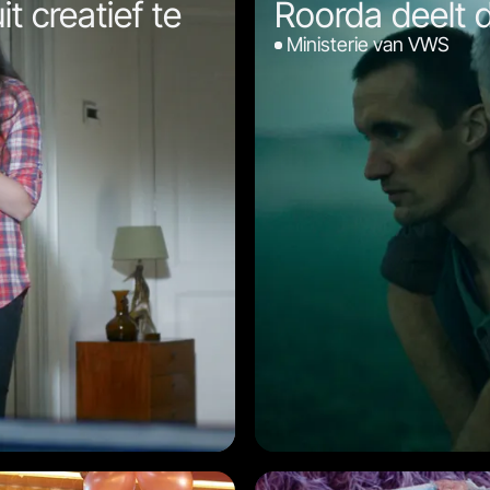
t creatief te
Roorda deelt 
Ministerie van VWS