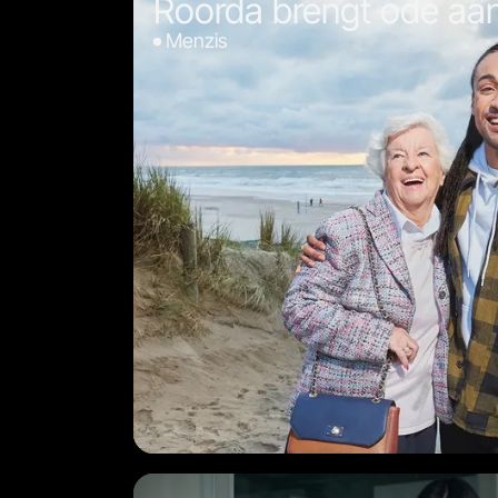
Roorda brengt ode aan
Menzis