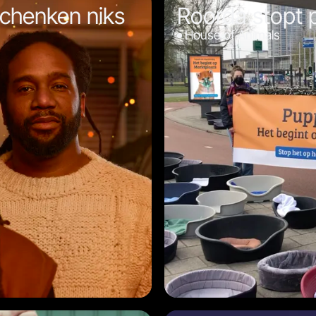
schenken niks
Roorda stopt 
House of Animals