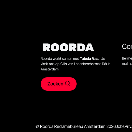
Co
Bel me
Roorda werkt samen met
Tabula Rasa
. Je
mail 
vindt ons op Gillis van Ledenberchstraat 108 in
Amsterdam.
Zoeken
© Roorda Reclamebureau Amsterdam 2026
Jobs
Priv