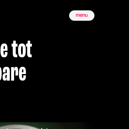
menu
e tot
bare