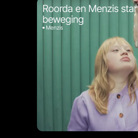
Roorda en Menzis star
beweging
Menzis