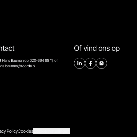
ntact
Of vind ons op
t Hans Bauman op 020-664 88 11, of
hans.bauman@roorda.nl
acy Policy
Cookies
Cookie Instellingen