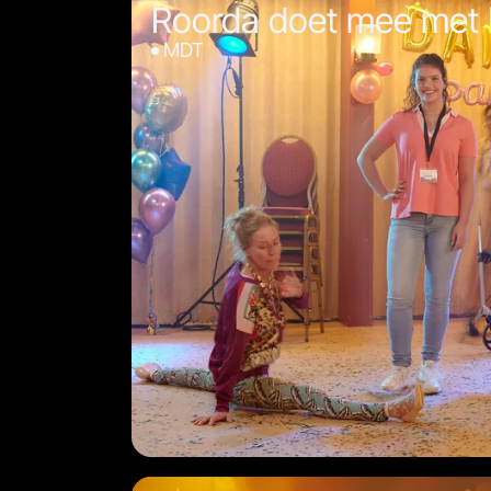
Roorda doet mee met
MDT