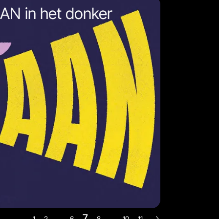
AN in het donker
7
1
2
...
6
8
...
10
11