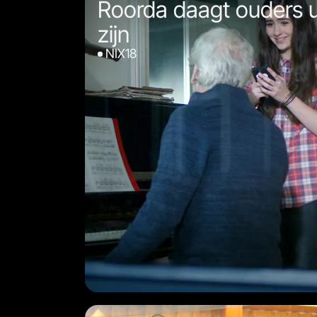
Roorda daagt ouders ui
zijn
NIX18