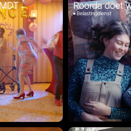
 MDT
Roorda doet w
Belastingdienst