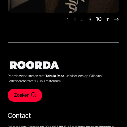
10
1
2
...
9
11
Roorda werkt samen met
Tabula Rasa
. Je vindt ons op Gillis van
Ledenberchstraat 108 in Amsterdam.
Zoeken
Contact
Bel met Hans Bauman op 020-664 88 11, of mail hans.bauman@roorda.nl