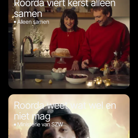
Roorda viert kerst alleen
samen
Alleen samen
Roorda weet wat wel en
niet mag
Ministerie van SZW