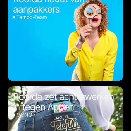
aanpakkers
Tempo-Team
Roorda zet achterwerken
in tegen Appen
MONO