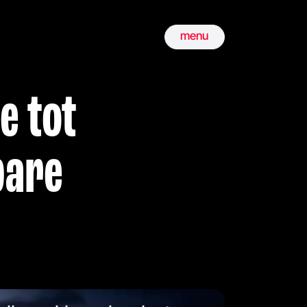
menu
e tot
bare