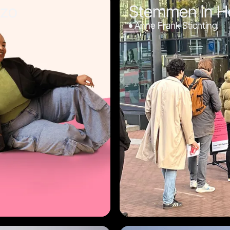
 zo
Stemmen in He
Anne Frank Stichting