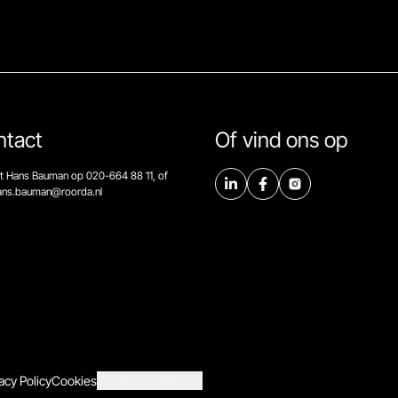
ntact
Of vind ons op
t Hans Bauman op 020-664 88 11, of
hans.bauman@roorda.nl
acy Policy
Cookies
Cookie Instellingen