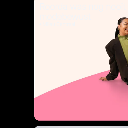
Roorda was nog nooit
modebewust
Milieu Centraal