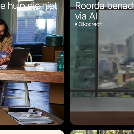
e hulp die niet
Roorda benadr
via AI
Oikocredit