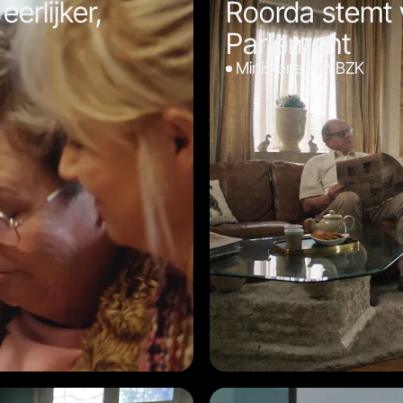
erlijker,
Roorda stemt 
Parlement
Ministerie van BZK