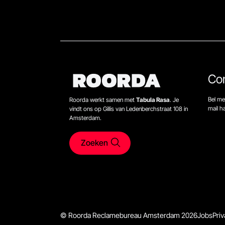
Co
Bel me
Roorda werkt samen met
Tabula Rasa
. Je
mail 
vindt ons op Gillis van Ledenberchstraat 108 in
Amsterdam.
Zoeken
© Roorda Reclamebureau Amsterdam 2026
Jobs
Priv