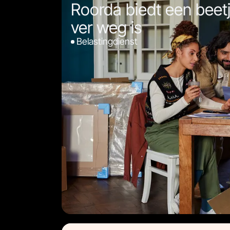
Roorda biedt een beetj
ver weg is
Belastingdienst