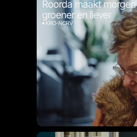
Roorda maakt morgen e
groener en liever
KRO-NCRV