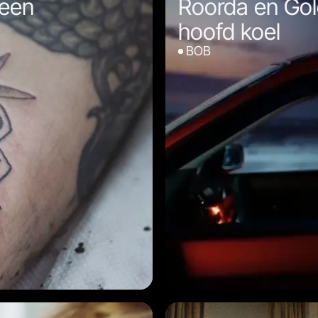
reen
Roorda en Go
hoofd koel
BOB