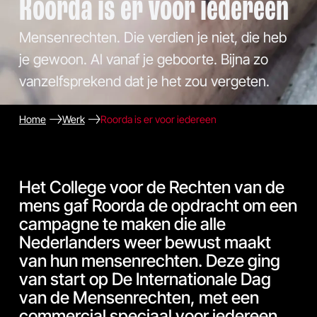
Roorda is er voor iedereen
Mensenrechten. Die verdien je niet, die heb
je gewoon. Al vanaf je geboorte. Bijna zo
vanzelfsprekend dat je het zou vergeten.
Home
Werk
Roorda is er voor iedereen
Het College voor de Rechten van de
mens gaf Roorda de opdracht om een
campagne te maken die alle
Nederlanders weer bewust maakt
van hun mensenrechten. Deze ging
van start op De Internationale Dag
van de Mensenrechten, met een
commercial speciaal voor iedereen.