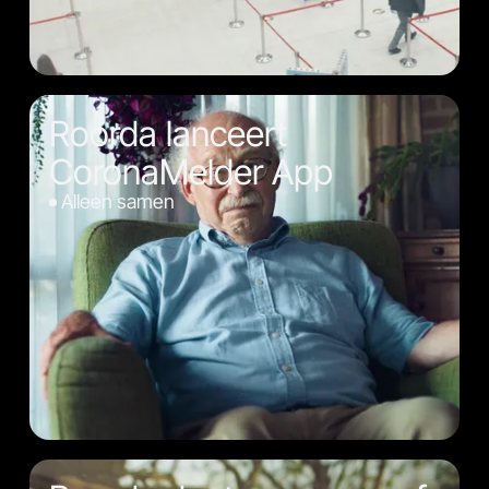
Roorda lanceert
CoronaMelder App
Alleen samen