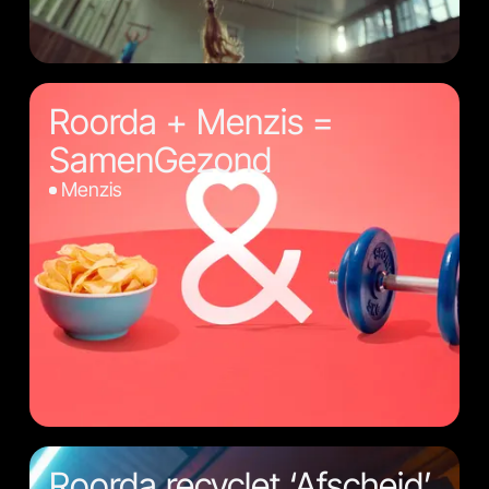
Roorda + Menzis =
SamenGezond
Menzis
Roorda recyclet ‘Afscheid’