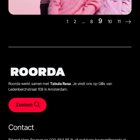
9
1
2
...
8
10
11
Roorda werkt samen met
Tabula Rasa
. Je vindt ons op Gillis van
Ledenberchstraat 108 in Amsterdam.
Zoeken
Contact
Bel met Hans Bauman op 020-664 88 11, of mail hans.bauman@roorda.nl