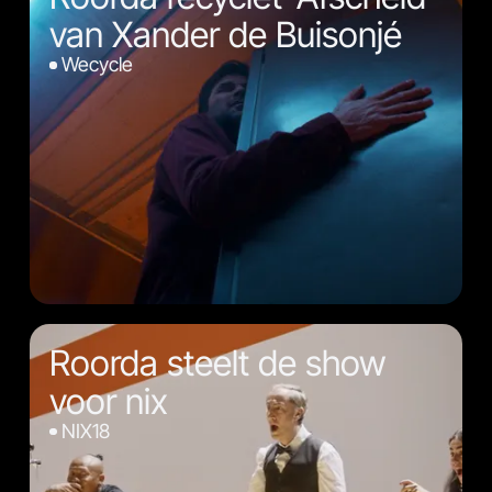
van Xander de Buisonjé
Wecycle
Roorda steelt de show
voor nix
NIX18