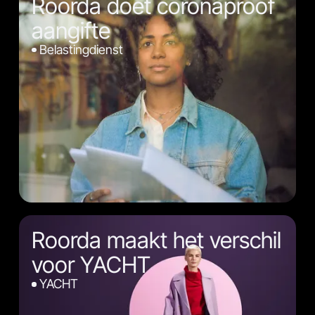
Roorda doet coronaproof
aangifte
Belastingdienst
Roorda maakt het verschil
voor YACHT
YACHT