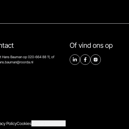
ntact
Of vind ons op
t Hans Bauman op 020-664 88 11, of
hans.bauman@roorda.nl
acy Policy
Cookies
Cookie Instellingen