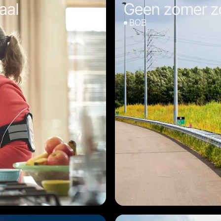
aal
Geen zomer z
BOB