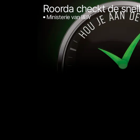
Roorda checkt de snel
Ministerie van I&W