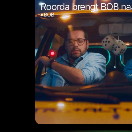
Roorda brengt BOB naa
BOB