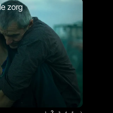
de zorg
2
1
3
4
5