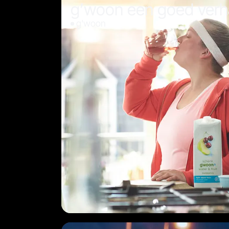
g’woon een goed verh
g'woon