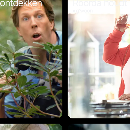
 ontdekken
Roorda houdt
g'woon