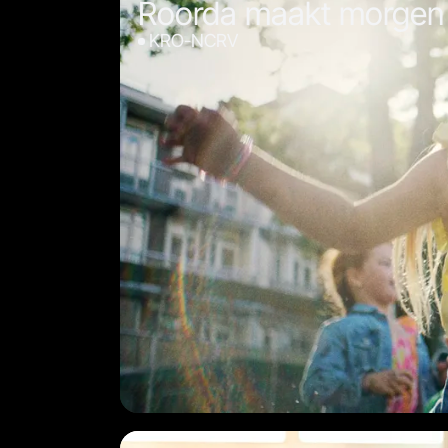
Roorda maakt morgen
KRO-NCRV