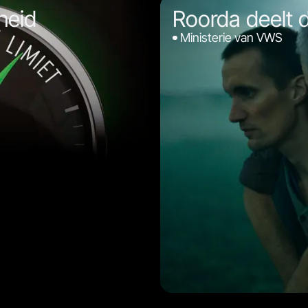
heid
Roorda deelt 
Ministerie van VWS