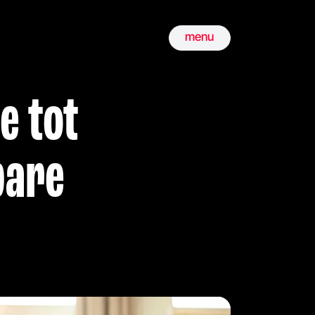
menu
e tot
bare