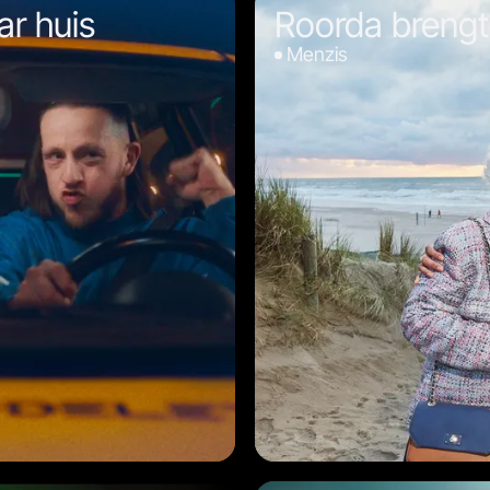
r huis
Roorda brengt
Menzis