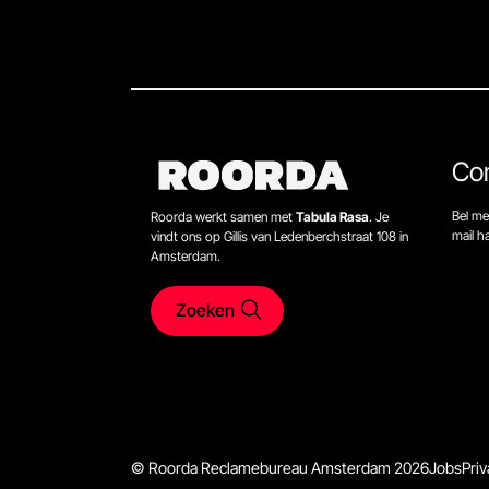
Co
Bel me
Roorda werkt samen met
Tabula Rasa
. Je
mail 
vindt ons op Gillis van Ledenberchstraat 108 in
Amsterdam.
Zoeken
© Roorda Reclamebureau Amsterdam 2026
Jobs
Priv