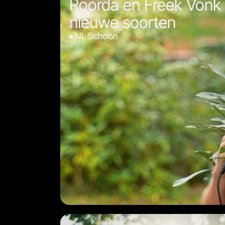
Roorda en Freek Vonk
nieuwe soorten
NL Schoon