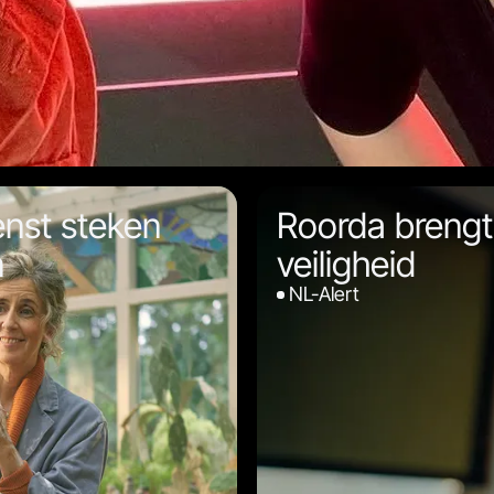
enst steken
Roorda brengt
n
veiligheid
NL-Alert