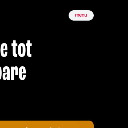
menu
e tot
bare