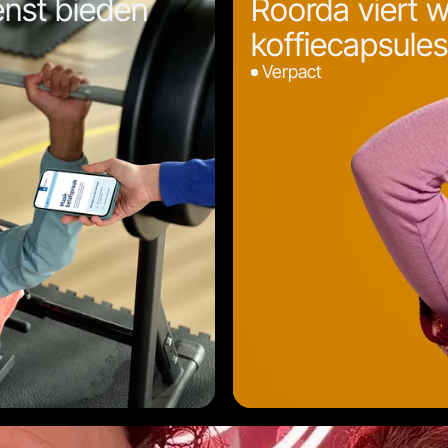
enst bieden
Roorda viert
koffiecapsules
Verpact