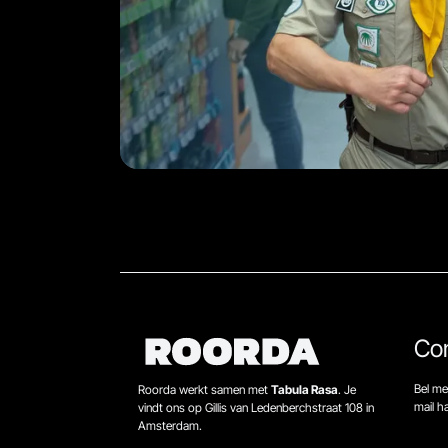
Co
Bel me
Roorda werkt samen met
Tabula Rasa
. Je
mail 
vindt ons op Gillis van Ledenberchstraat 108 in
Amsterdam.