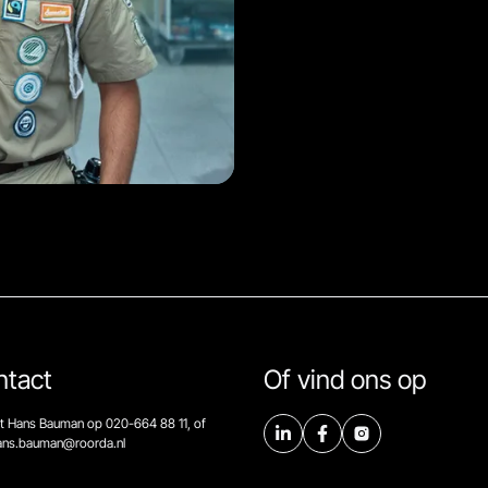
ntact
Of vind ons op
t Hans Bauman op 020-664 88 11, of
hans.bauman@roorda.nl