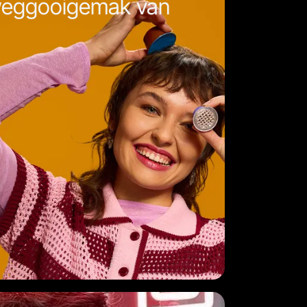
 weggooigemak van