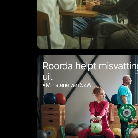
Roorda helpt misvatti
uit
Ministerie van SZW