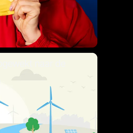
opgewekt naar de
d