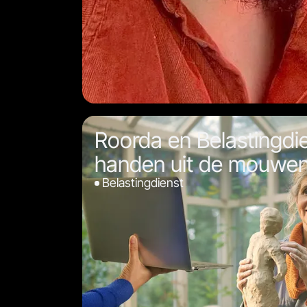
Roorda en Belastingdi
handen uit de mouwe
Belastingdienst