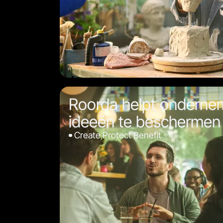
Roorda helpt onderne
ideeën te beschermen
Create Protect Benefit