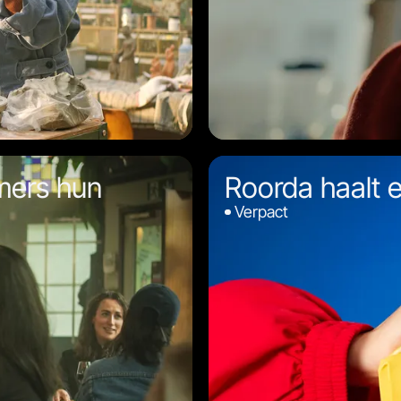
mers hun
Roorda haalt er
Verpact