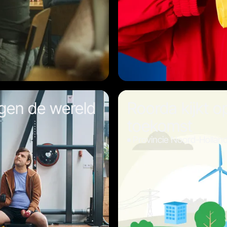
ngen de wereld
Roorda kijkt 
toekomst
Provincie Noord-Hollan