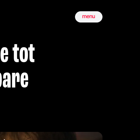
menu
e tot
bare