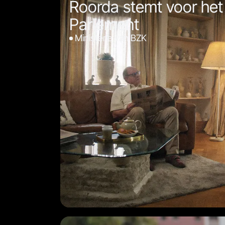
Roorda stemt voor he
Parlement
Ministerie van BZK