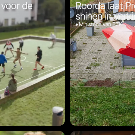
 voor de
Roorda laat Pr
shinen in ver
Ministerie van BZK