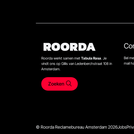
Co
Bel me
Roorda werkt samen met
Tabula Rasa
. Je
mail 
vindt ons op Gillis van Ledenberchstraat 108 in
Amsterdam.
Zoeken
© Roorda Reclamebureau Amsterdam 2026
Jobs
Priv