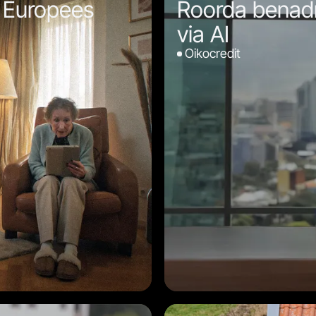
t Europees
Roorda benadr
via AI
Oikocredit