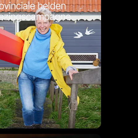
ovinciale helden
kiezingscampagne