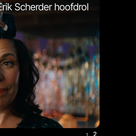
rik Scherder hoofdrol
2
1