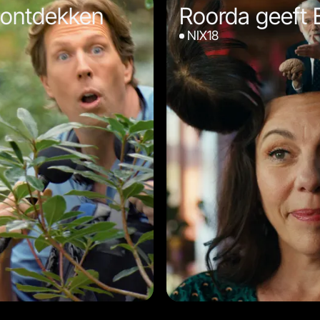
 ontdekken
Roorda geeft E
NIX18