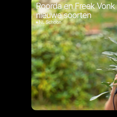
Roorda en Freek Vonk
nieuwe soorten
NL Schoon