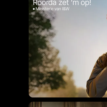
Roorda zet ‘m op!
Ministerie van I&W