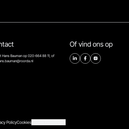
ntact
Of vind ons op
t Hans Bauman op 020-664 88 11, of
hans.bauman@roorda.nl
acy Policy
Cookies
Cookie Instellingen