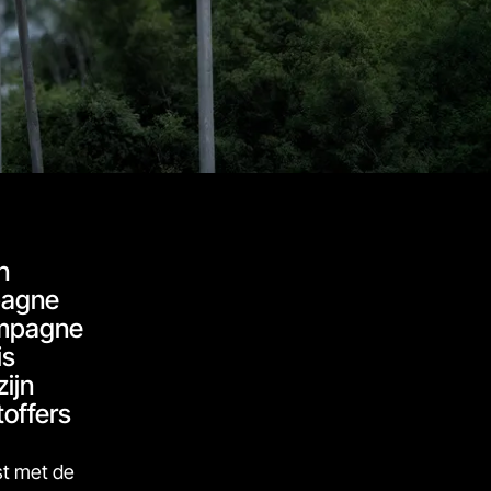
n
pagne
ampagne
is
ijn
toffers
st met de