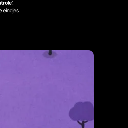
trole
’.
e eindjes