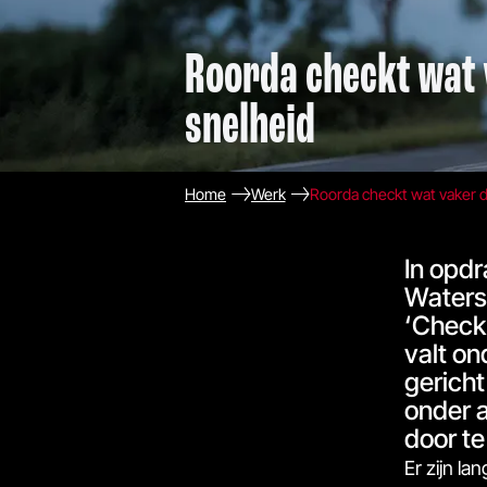
Roorda checkt wat 
snelheid
Home
Werk
Roorda checkt wat vaker d
In opdr
Waters
‘Check 
valt on
gericht
onder a
door te
Er zijn l