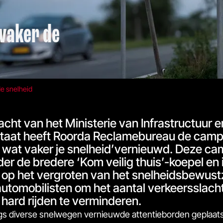
vaker de
e snelheid
acht van het Ministerie van Infrastructuur e
taat heeft Roorda Reclamebureau de cam
wat vaker je snelheid’
vernieuwd. Deze c
der de bredere ‘Kom veilig thuis’-koepel en 
 op het vergroten van het snelheidsbewustz
utomobilisten om het aantal verkeersslach
 hard rijden te verminderen.
angs diverse snelwegen vernieuwde attentieborden geplaat