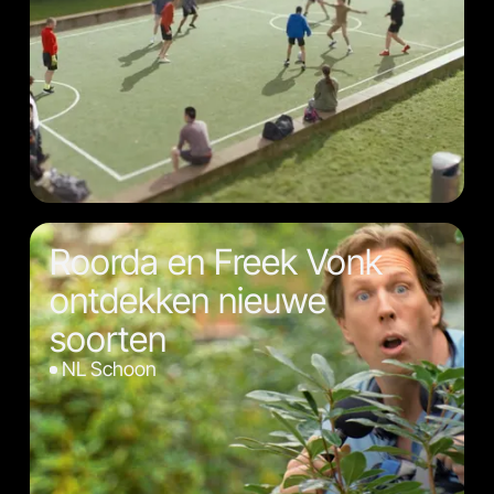
Roorda en Freek Vonk
ontdekken nieuwe
soorten
NL Schoon