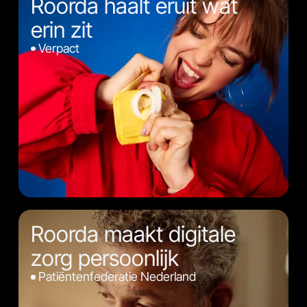
Roorda haalt eruit wat
erin zit
Verpact
Roorda maakt digitale
zorg persoonlijk
Patiëntenfederatie Nederland