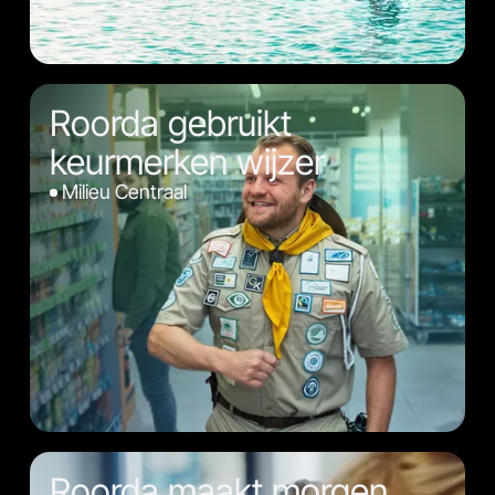
Roorda gebruikt
keurmerken wijzer
Milieu Centraal
Roorda maakt morgen