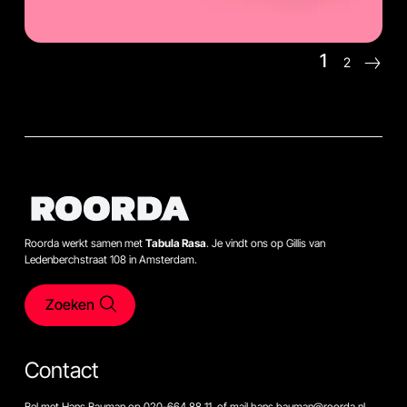
1
2
Roorda werkt samen met
Tabula Rasa
. Je vindt ons op Gillis van
Ledenberchstraat 108 in Amsterdam.
Zoeken
Contact
Bel met Hans Bauman op 020-664 88 11, of mail hans.bauman@roorda.nl