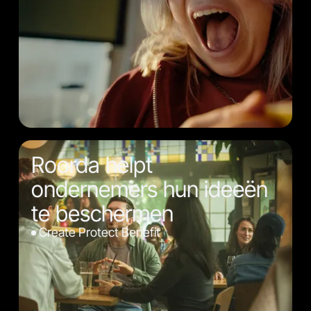
Roorda helpt
ondernemers hun ideeën
te beschermen
Create Protect Benefit