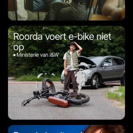
Roorda voert e-bike niet
op
Ministerie van I&W