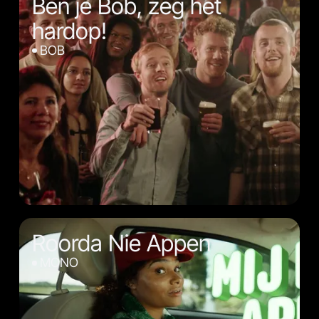
Ben je Bob, zeg het
hardop!
BOB
Roorda Nie Appen
MONO