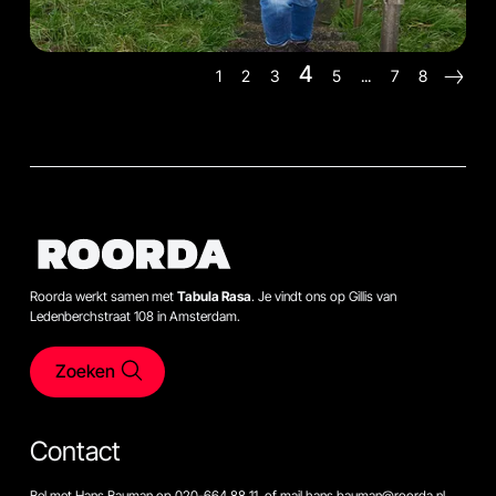
4
1
2
3
5
...
7
8
Roorda werkt samen met
Tabula Rasa
. Je vindt ons op Gillis van
Ledenberchstraat 108 in Amsterdam.
Zoeken
Contact
Bel met Hans Bauman op 020-664 88 11, of mail hans.bauman@roorda.nl