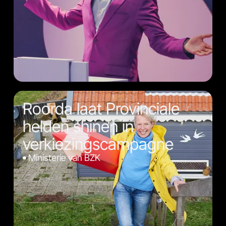
Roorda laat Provinciale
helden shinen in
verkiezingscampagne
Ministerie van BZK