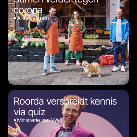
corona
Alleen samen
Roorda verspreidt kennis
via quiz
Ministerie van VWS