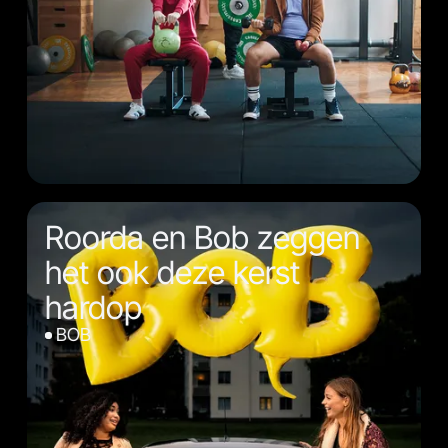
Roorda en Bob zeggen
het ook deze kerst
hardop
BOB