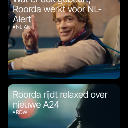
Roorda werkt voor NL-
Alert
NL-Alert
Roorda rijdt relaxed over
nieuwe A24
RDW