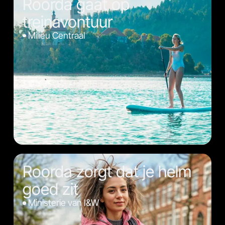
Roorda gaat op
treinavontuur
Milieu Centraal
Roorda zorgt dat je helm
goed zit
Ministerie van I&W