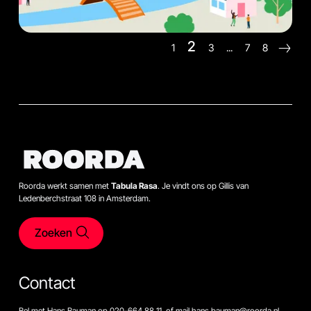
2
1
3
...
7
8
Roorda werkt samen met
Tabula Rasa
. Je vindt ons op Gillis van
Ledenberchstraat 108 in Amsterdam.
Zoeken
Contact
Bel met Hans Bauman op 020-664 88 11, of mail hans.bauman@roorda.nl