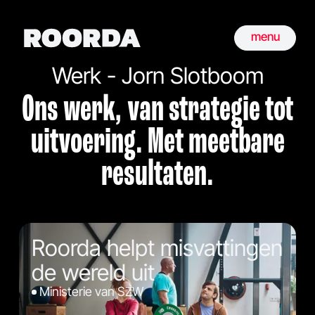
menu
Werk - Jorn Slotboom
Ons werk, van strategie tot
uitvoering. Met meetbare
resultaten.
Roorda helpt misvattingen
de wereld uit
Ministerie van SZW