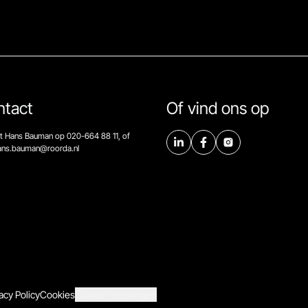
ntact
Of vind ons op
t Hans Bauman op 020-664 88 11, of
hans.bauman@roorda.nl
acy Policy
Cookies
Cookie Instellingen