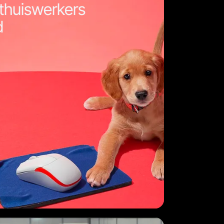
thuiswerkers
d