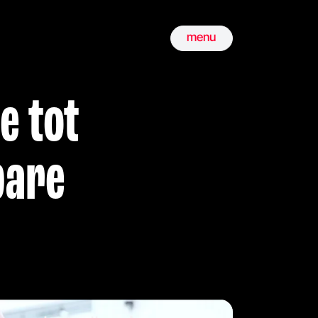
menu
e tot
bare