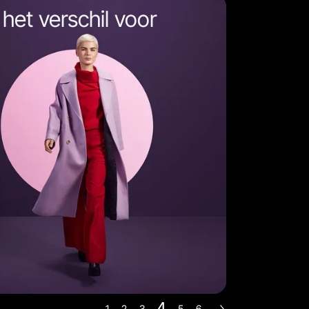
het verschil voor
4
1
2
3
5
6