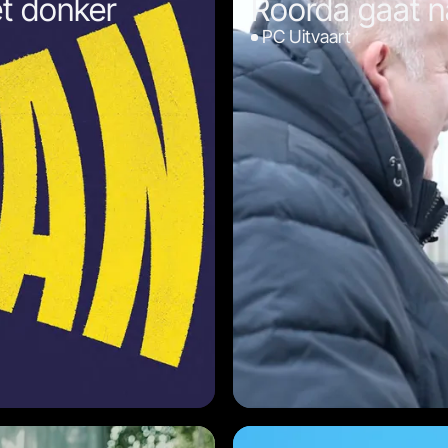
t donker
Roorda gaat n
PC Uitvaart