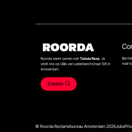
Co
Bel me
Roorda werkt samen met
Tabula Rasa
. Je
mail 
vindt ons op Gillis van Ledenberchstraat 108 in
Amsterdam.
Zoeken
© Roorda Reclamebureau Amsterdam 2026
Jobs
Priv