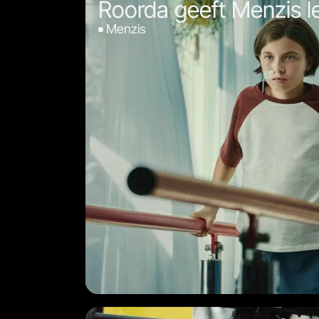
Roorda geeft Menzis l
Menzis