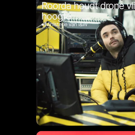
Roorda houdt drone vl
hoogte
Ministerie van I&W