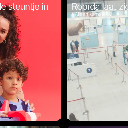
 steuntje in
Roorda laat zi
Alleen samen