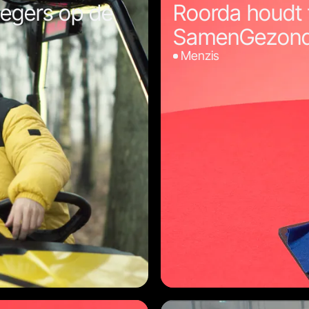
iegers op de
Roorda houdt 
SamenGezon
Menzis