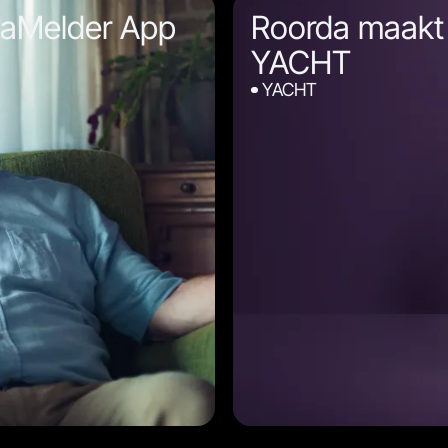
naMelder App
Roorda maakt 
YACHT
YACHT