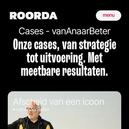
menu
Cases - vanAnaarBeter
Onze cases, van strategie
tot uitvoering. Met
meetbare resultaten.
Afscheid van een icoon
vanAnaarBeter