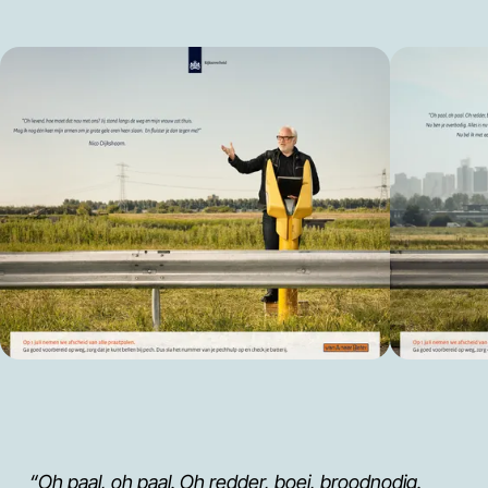
“Oh paal, oh paal. Oh redder, boei, broodnodig.