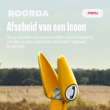
menu
Afscheid van een Icoon
Als je zoveel voor automobilist hebt betekend,
verdien je een bijzonder afscheid. Vaarwel
praatpaal.