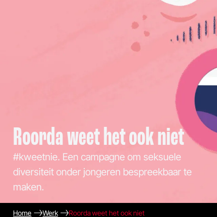
Roorda weet het ook niet
#kweetnie. Een campagne om seksuele
diversiteit onder jongeren bespreekbaar te
maken.
Home
Werk
Roorda weet het ook niet