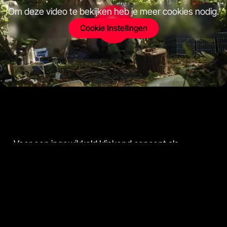
Om deze video te bekijken heb je meer cookies nodig.
Cookie Instellingen
Voor een ingewikkeld klinkend concept als
depositogarantie is het belangrijk om niet te
complex te communiceren. Daarom kozen we
voor een lichtvoetige aanpak. De video verbeeldt
de onrust die bij mensen leeft. Paniek is onnodig
want als je bank omvalt, blijft je geld overeind.
Oftewel, wees geen Sjoerd.