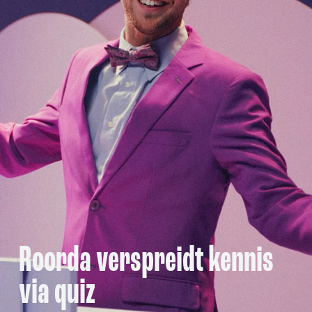
Roorda verspreidt kennis
via quiz