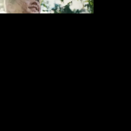
ijken heb je meer cookies nodig.
okie Instellingen