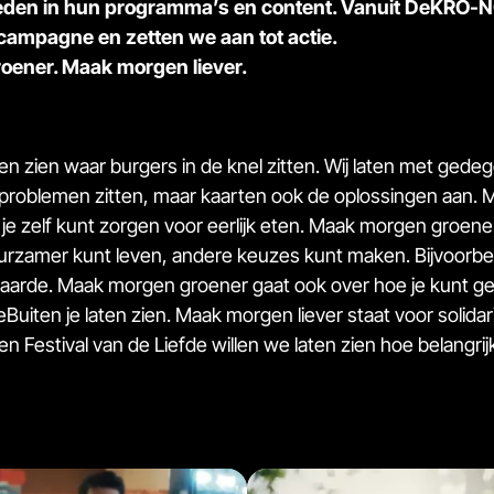
ieden in hun programma’s en content. Vanuit DeKRO-NCR
 campagne en zetten we aan tot actie.
oener. Maak morgen liever.
aten zien waar burgers in de knel zitten. Wij laten met ge
problemen zitten, maar kaarten ook de oplossingen aan. Ma
je zelf kunt zorgen voor eerlijk eten. Maak morgen groener
urzamer kunt leven, andere keuzes kunt maken. Bijvoorbee
aarde. Maak morgen groener gaat ook over hoe je kunt g
uiten je laten zien. Maak morgen liever staat voor solidar
n Festival van de Liefde willen we laten zien hoe belangrijk