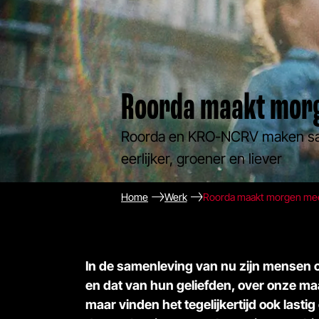
Roorda maakt mor
Roorda en KRO-NCRV maken s
eerlijker, groener en liever
Home
Werk
Roorda maakt morgen me
In de samenleving van nu zijn mensen 
en dat van hun geliefden, over onze maa
maar vinden het tegelijkertijd ook last