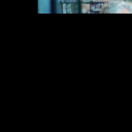
Om deze video te bekijken heb j
Cookie Instellin