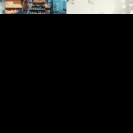
e meer cookies nodig.
Om deze video te bek
gen
Co