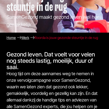
steuntje in de rug
SamenGezond maakt gezond leven wel heel
gemakkelijk
Home
Werk
Roorda is jouw gezonde steuntje in de rug
Gezond leven. Dat voelt voor velen
nog steeds lastig, moeilijk, duur of
saai.
Hoog tijd om deze aannames weg te nemen in
onze vervolgcampagne voor SamenGezond,
waarin we laten zien dat gezond ook lekker,
gemakkelijk, voordelig en gezellig kan zijn. En dat
allemaal dankzij de handige tips en adviezen van
alle SamenGezond experts, die jou helpen om je