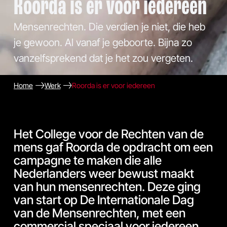
Roorda is er voor iedereen
Mensenrechten. Die verdien je niet, die heb
je gewoon. Al vanaf je geboorte. Bijna zo
vanzelfsprekend dat je het zou vergeten.
Home
Werk
Roorda is er voor iedereen
Het College voor de Rechten van de
mens gaf Roorda de opdracht om een
campagne te maken die alle
Nederlanders weer bewust maakt
van hun mensenrechten. Deze ging
van start op De Internationale Dag
van de Mensenrechten, met een
commercial speciaal voor iedereen.