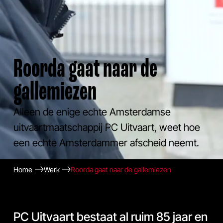
Roorda gaat naar de
gallemiezen
Alleen de enige echte Amsterdamse
uitvaartmaatschappij PC Uitvaart, weet hoe
een echte Amsterdammer afscheid neemt.
Home
Werk
Roorda gaat naar de gallemiezen
PC Uitvaart bestaat al ruim 85 jaar en