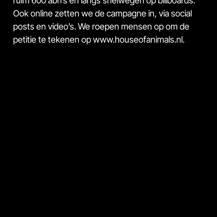
ruim 600 abri’s en langs snelwegen op billboards.
Ook online zetten we de campagne in, via social
posts en video’s. We roepen mensen op om de
petitie te tekenen op
www.houseofanimals.nl
.
Want het begint op Marktplaats, alleen samen
kunnen we ervoor zorgen dat het stopt! Heb jij de
petitie al getekend?