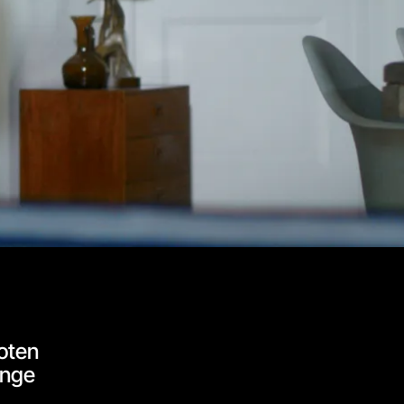
oten
onge