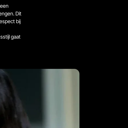
 een
engen. Dit
espect bij
stijl gaat