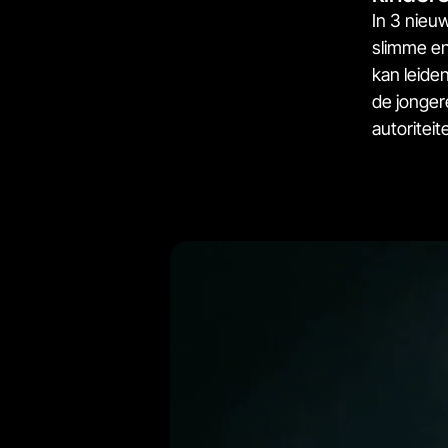
In 3 nieu
slimme en
kan leide
de jonger
autoritei