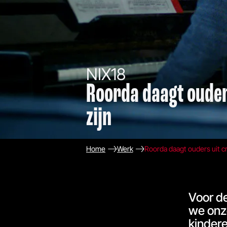
NIX18
Roorda daagt ouders
zijn
Home
Werk
Roorda daagt ouders uit cre
Voor d
we onze
kindere