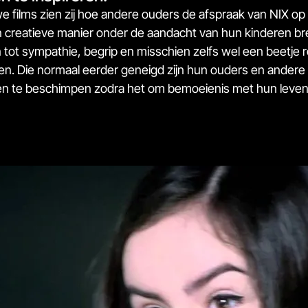
we films zien zij hoe andere ouders de afspraak van NIX op
 creatieve manier onder de aandacht van hun kinderen br
n tot sympathie, begrip en misschien zelfs wel een beetje r
en. Die normaal eerder geneigd zijn hun ouders en andere
ten te beschimpen zodra het om bemoeienis met hun levens