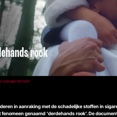
dehands rook
rook aan het licht
deren in aanraking met de schadelijke stoffen in sigar
it fenomeen genaamd ‘derdehands rook’. De documenta