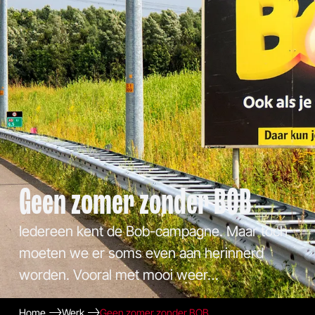
Geen zomer zonder BOB
Iedereen kent de Bob-campagne. Maar toch
moeten we er soms even aan herinnerd
worden. Vooral met mooi weer…
Home
Werk
Geen zomer zonder BOB