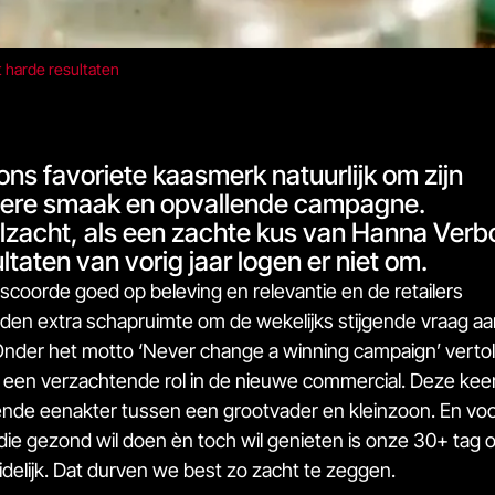
harde resultaten
ons favoriete kaasmerk natuurlijk om zijn
dere smaak en opvallende campagne.
lzacht, als een zachte kus van Hanna Ver
ltaten van vorig jaar logen er niet om.
scoorde goed op beleving en relevantie en de retailers
den extra schapruimte om de wekelijks stijgende vraag aa
nder het motto ‘Never change a winning campaign’ verto
en verzachtende rol in de nieuwe commercial. Deze keer
nde eenakter tussen een grootvader en kleinzoon. En vo
die gezond wil doen èn toch wil genieten is onze 30+ tag 
eidelijk. Dat durven we best zo zacht te zeggen.