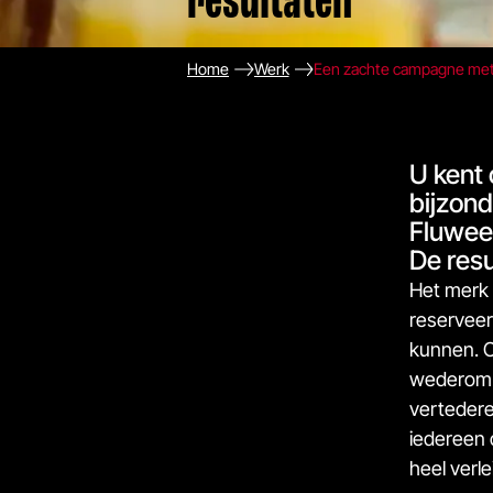
resultaten
Home
Werk
Een zachte campagne met 
U kent 
bijzon
Fluwee
De resu
Het merk 
reserveer
kunnen. O
wederom e
vertedere
iedereen 
heel verl