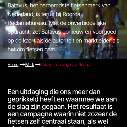
Batavus, het beroemdste fietsenmerk van
Nederland, is terug bij Roorda
Reclamebureau. Met de onverbiddellijke
opdracht: zet Batavus opnieuw en voorgoed
op de kaart als dé autoriteit en marktleider als
het om fietsen gaat.
Home
Werk
Batavus: op weg naar Roorda.
Een uitdaging die ons meer dan
geprikkeld heeft en waarmee we aan
de slag zijn gegaan. Het resultaat is
een campagne waarin niet zozeer de
fietsen zelf centraal staan, als wel