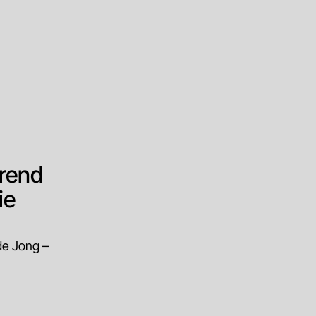
trend
ie
de Jong –