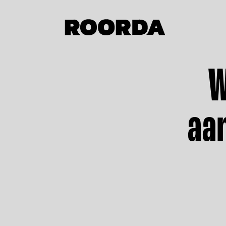
W
aan