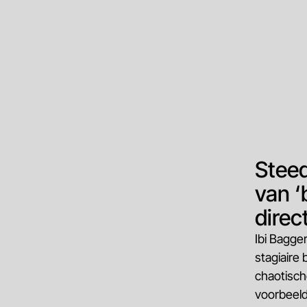
Steed
van ‘
direc
Ibi Bagge
stagiaire
chaotisch
voorbeeld