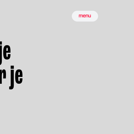
menu
je
r je