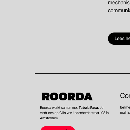
mechanism
communica
Lees he
Co
Bel me
Roorda werkt samen met
Tabula Rasa
. Je
mail 
vindt ons op Gillis van Ledenberchstraat 108 in
Amsterdam.