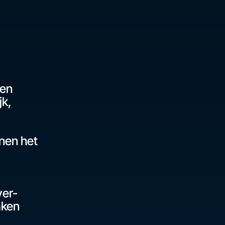
een
jk,
nen het
ver-
aken