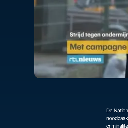
De Nationa
noodzaak 
criminali