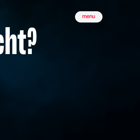
menu
cht?