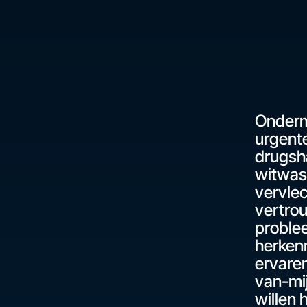
Ondermi
urgente
drugsh
witwas
vervle
vertrou
problee
herken
ervaren
van-mi
willen 