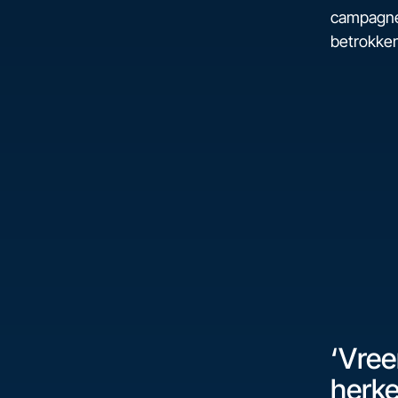
campagne 
betrokken
‘Vree
herke