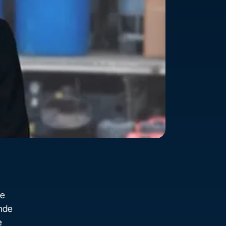
de
ende
e