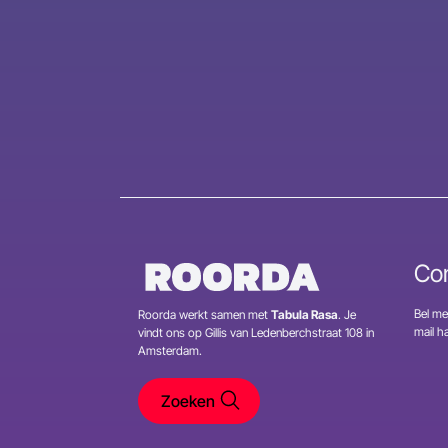
Co
Bel me
Roorda werkt samen met
Tabula Rasa
. Je
mail 
vindt ons op Gillis van Ledenberchstraat 108 in
Amsterdam.
Zoeken