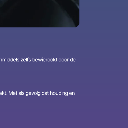
inmiddels zelfs bewierookt door de
eekt. Met als gevolg dat houding en