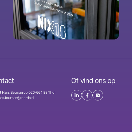
ntact
Of vind ons op
t Hans Bauman op 020-664 88 11, of
hans.bauman@roorda.nl