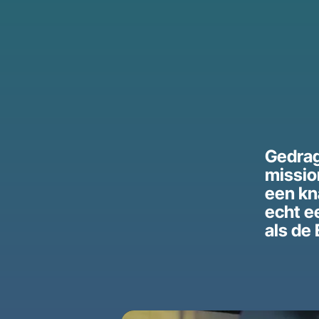
Gedrag
missio
een kn
echt e
als de 