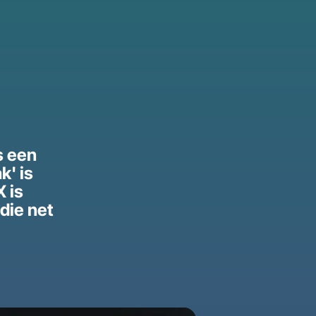
s een
k' is
 is
die net